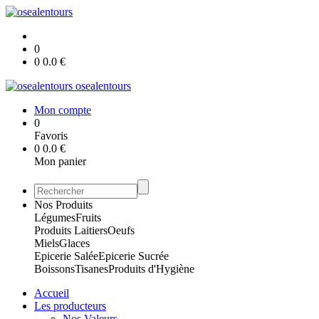
0
0
0.0
€
osealentours
Mon compte
0
Favoris
0
0.0
€
Mon panier
Nos Produits
Légumes
Fruits
Produits Laitiers
Oeufs
Miels
Glaces
Epicerie Salée
Epicerie Sucrée
Boissons
Tisanes
Produits d'Hygiène
Accueil
Les producteurs
Nos Valeurs