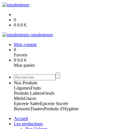
0
0
0.0
€
osealentours
Mon compte
0
Favoris
0
0.0
€
Mon panier
Nos Produits
Légumes
Fruits
Produits Laitiers
Oeufs
Miels
Glaces
Epicerie Salée
Epicerie Sucrée
Boissons
Tisanes
Produits d'Hygiène
Accueil
Les producteurs
Nos Valeurs