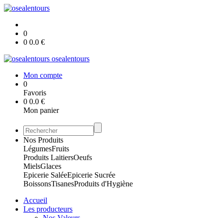
0
0
0.0
€
osealentours
Mon compte
0
Favoris
0
0.0
€
Mon panier
Nos Produits
Légumes
Fruits
Produits Laitiers
Oeufs
Miels
Glaces
Epicerie Salée
Epicerie Sucrée
Boissons
Tisanes
Produits d'Hygiène
Accueil
Les producteurs
Nos Valeurs