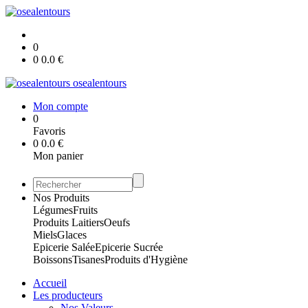
0
0
0.0
€
osealentours
Mon compte
0
Favoris
0
0.0
€
Mon panier
Nos Produits
Légumes
Fruits
Produits Laitiers
Oeufs
Miels
Glaces
Epicerie Salée
Epicerie Sucrée
Boissons
Tisanes
Produits d'Hygiène
Accueil
Les producteurs
Nos Valeurs