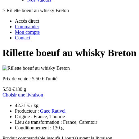
>
Rillette boeuf au whisky Breton
Accès direct
Commander
Mon compte
Contact
Rillette boeuf au whisky Breton
Prix de vente :
5.50 € l'unité
5.50 €
130 g
Choisir une livraison
42.31 € / kg
Producteur :
Gaec Rativel
Origine : France, Thourie
Lieu de transformation : France, Carentoir
Conditionnement : 130 g
Produit commandable jusqu'à
1
jour(s) avant la livraison