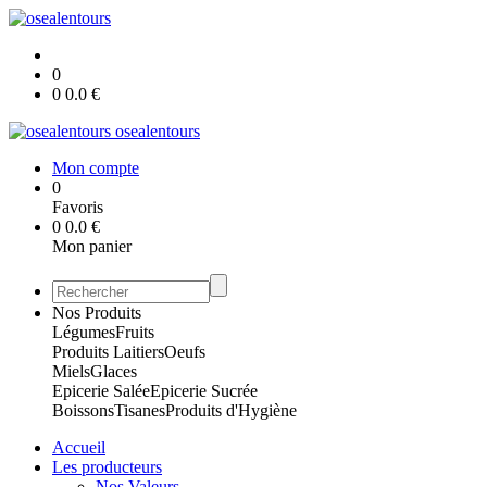
0
0
0.0
€
osealentours
Mon compte
0
Favoris
0
0.0
€
Mon panier
Nos Produits
Légumes
Fruits
Produits Laitiers
Oeufs
Miels
Glaces
Epicerie Salée
Epicerie Sucrée
Boissons
Tisanes
Produits d'Hygiène
Accueil
Les producteurs
Nos Valeurs