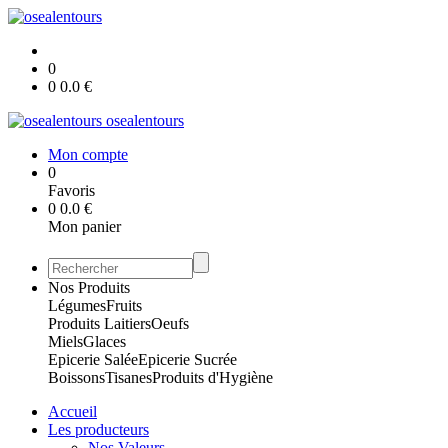
0
0
0.0
€
osealentours
Mon compte
0
Favoris
0
0.0
€
Mon panier
Nos Produits
Légumes
Fruits
Produits Laitiers
Oeufs
Miels
Glaces
Epicerie Salée
Epicerie Sucrée
Boissons
Tisanes
Produits d'Hygiène
Accueil
Les producteurs
Nos Valeurs