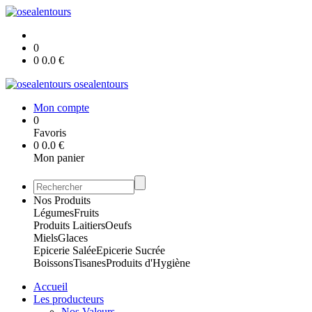
0
0
0.0
€
osealentours
Mon compte
0
Favoris
0
0.0
€
Mon panier
Nos Produits
Légumes
Fruits
Produits Laitiers
Oeufs
Miels
Glaces
Epicerie Salée
Epicerie Sucrée
Boissons
Tisanes
Produits d'Hygiène
Accueil
Les producteurs
Nos Valeurs