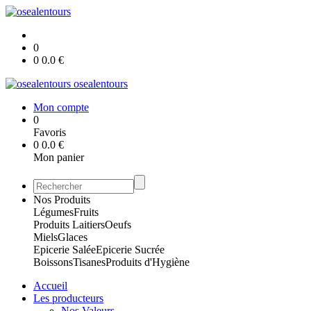
0
0
0.0
€
osealentours
Mon compte
0
Favoris
0
0.0
€
Mon panier
Nos Produits
Légumes
Fruits
Produits Laitiers
Oeufs
Miels
Glaces
Epicerie Salée
Epicerie Sucrée
Boissons
Tisanes
Produits d'Hygiène
Accueil
Les producteurs
Nos Valeurs