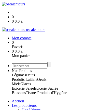
0
0
0.0
€
osealentours
Mon compte
0
Favoris
0
0.0
€
Mon panier
Nos Produits
Légumes
Fruits
Produits Laitiers
Oeufs
Miels
Glaces
Epicerie Salée
Epicerie Sucrée
Boissons
Tisanes
Produits d'Hygiène
Accueil
Les producteurs
Nos Valeurs