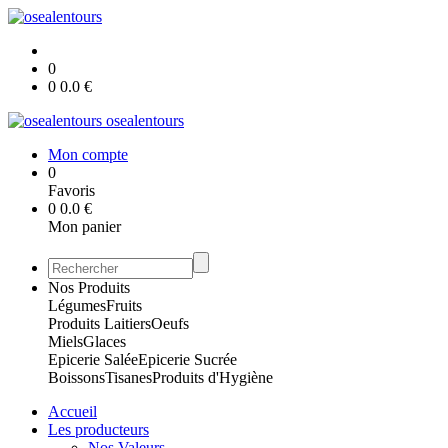
0
0
0.0
€
osealentours
Mon compte
0
Favoris
0
0.0
€
Mon panier
Nos Produits
Légumes
Fruits
Produits Laitiers
Oeufs
Miels
Glaces
Epicerie Salée
Epicerie Sucrée
Boissons
Tisanes
Produits d'Hygiène
Accueil
Les producteurs
Nos Valeurs