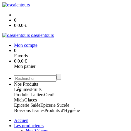
0
0
0.0
€
osealentours
Mon compte
0
Favoris
0
0.0
€
Mon panier
Nos Produits
Légumes
Fruits
Produits Laitiers
Oeufs
Miels
Glaces
Epicerie Salée
Epicerie Sucrée
Boissons
Tisanes
Produits d'Hygiène
Accueil
Les producteurs
Nos Valeurs