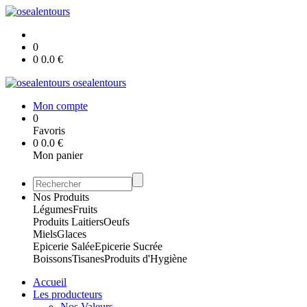
0
0
0.0
€
osealentours
Mon compte
0
Favoris
0
0.0
€
Mon panier
Nos Produits
Légumes
Fruits
Produits Laitiers
Oeufs
Miels
Glaces
Epicerie Salée
Epicerie Sucrée
Boissons
Tisanes
Produits d'Hygiène
Accueil
Les producteurs
Nos Valeurs