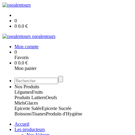
0
0
0.0
€
osealentours
Mon compte
0
Favoris
0
0.0
€
Mon panier
Nos Produits
Légumes
Fruits
Produits Laitiers
Oeufs
Miels
Glaces
Epicerie Salée
Epicerie Sucrée
Boissons
Tisanes
Produits d'Hygiène
Accueil
Les producteurs
Nos Valeurs