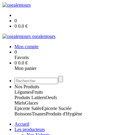
0
0
0.0
€
osealentours
Mon compte
0
Favoris
0
0.0
€
Mon panier
Nos Produits
Légumes
Fruits
Produits Laitiers
Oeufs
Miels
Glaces
Epicerie Salée
Epicerie Sucrée
Boissons
Tisanes
Produits d'Hygiène
Accueil
Les producteurs
Nos Valeurs