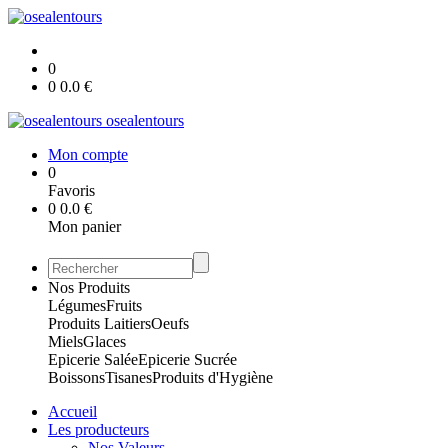
0
0
0.0
€
osealentours
Mon compte
0
Favoris
0
0.0
€
Mon panier
Nos Produits
Légumes
Fruits
Produits Laitiers
Oeufs
Miels
Glaces
Epicerie Salée
Epicerie Sucrée
Boissons
Tisanes
Produits d'Hygiène
Accueil
Les producteurs
Nos Valeurs