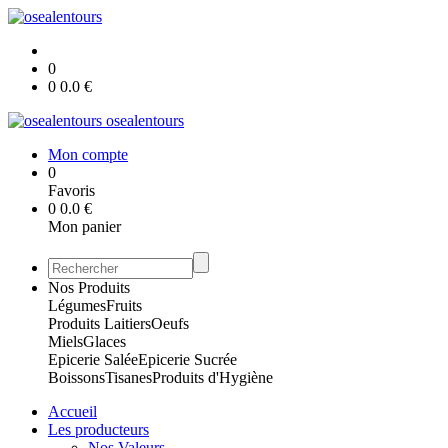
0
0
0.0
€
osealentours
Mon compte
0
Favoris
0
0.0
€
Mon panier
Nos Produits
Légumes
Fruits
Produits Laitiers
Oeufs
Miels
Glaces
Epicerie Salée
Epicerie Sucrée
Boissons
Tisanes
Produits d'Hygiène
Accueil
Les producteurs
Nos Valeurs