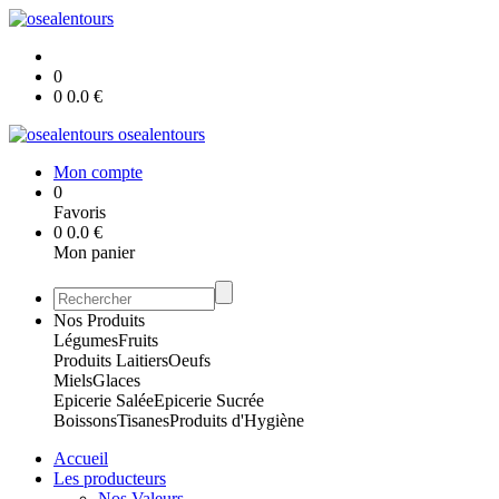
0
0
0.0
€
osealentours
Mon compte
0
Favoris
0
0.0
€
Mon panier
Nos Produits
Légumes
Fruits
Produits Laitiers
Oeufs
Miels
Glaces
Epicerie Salée
Epicerie Sucrée
Boissons
Tisanes
Produits d'Hygiène
Accueil
Les producteurs
Nos Valeurs