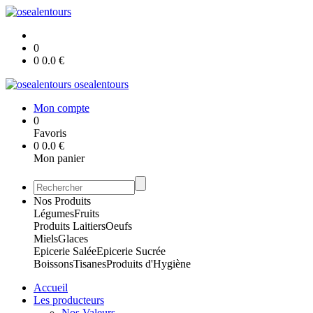
0
0
0.0
€
osealentours
Mon compte
0
Favoris
0
0.0
€
Mon panier
Nos Produits
Légumes
Fruits
Produits Laitiers
Oeufs
Miels
Glaces
Epicerie Salée
Epicerie Sucrée
Boissons
Tisanes
Produits d'Hygiène
Accueil
Les producteurs
Nos Valeurs