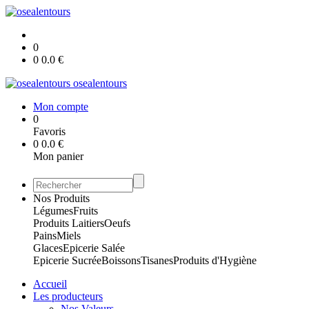
0
0
0.0
€
osealentours
Mon compte
0
Favoris
0
0.0
€
Mon panier
Nos Produits
Légumes
Fruits
Produits Laitiers
Oeufs
Pains
Miels
Glaces
Epicerie Salée
Epicerie Sucrée
Boissons
Tisanes
Produits d'Hygiène
Accueil
Les producteurs
Nos Valeurs