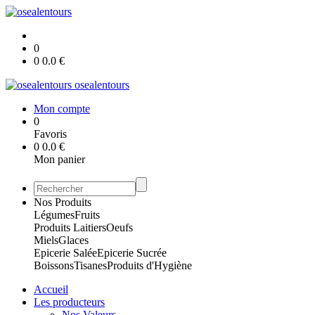
0
0
0.0
€
osealentours
Mon compte
0
Favoris
0
0.0
€
Mon panier
Nos Produits
Légumes
Fruits
Produits Laitiers
Oeufs
Miels
Glaces
Epicerie Salée
Epicerie Sucrée
Boissons
Tisanes
Produits d'Hygiène
Accueil
Les producteurs
Nos Valeurs