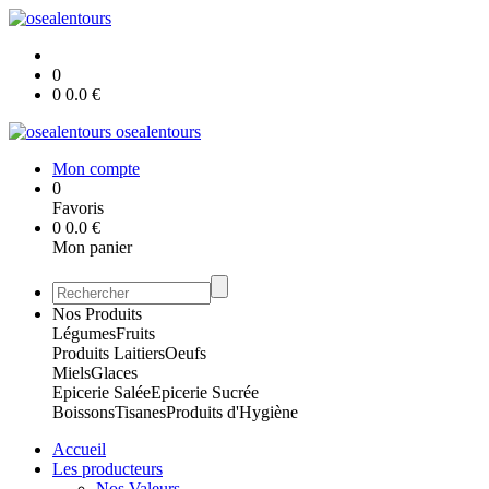
0
0
0.0
€
osealentours
Mon compte
0
Favoris
0
0.0
€
Mon panier
Nos Produits
Légumes
Fruits
Produits Laitiers
Oeufs
Miels
Glaces
Epicerie Salée
Epicerie Sucrée
Boissons
Tisanes
Produits d'Hygiène
Accueil
Les producteurs
Nos Valeurs