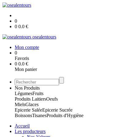
0
0
0.0
€
osealentours
Mon compte
0
Favoris
0
0.0
€
Mon panier
Nos Produits
Légumes
Fruits
Produits Laitiers
Oeufs
Miels
Glaces
Epicerie Salée
Epicerie Sucrée
Boissons
Tisanes
Produits d'Hygiène
Accueil
Les producteurs
Nos Valeurs