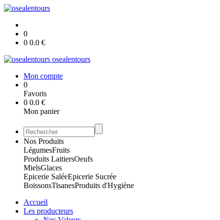
0
0
0.0
€
osealentours
Mon compte
0
Favoris
0
0.0
€
Mon panier
Nos Produits
Légumes
Fruits
Produits Laitiers
Oeufs
Miels
Glaces
Epicerie Salée
Epicerie Sucrée
Boissons
Tisanes
Produits d'Hygiène
Accueil
Les producteurs
Nos Valeurs