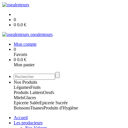
0
0
0.0
€
osealentours
Mon compte
0
Favoris
0
0.0
€
Mon panier
Nos Produits
Légumes
Fruits
Produits Laitiers
Oeufs
Miels
Glaces
Epicerie Salée
Epicerie Sucrée
Boissons
Tisanes
Produits d'Hygiène
Accueil
Les producteurs
Nos Valeurs