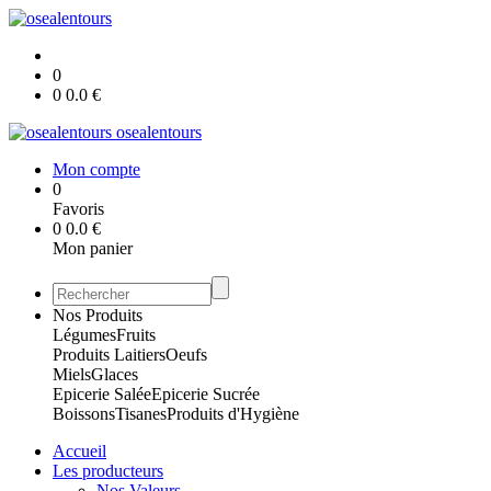
0
0
0.0
€
osealentours
Mon compte
0
Favoris
0
0.0
€
Mon panier
Nos Produits
Légumes
Fruits
Produits Laitiers
Oeufs
Miels
Glaces
Epicerie Salée
Epicerie Sucrée
Boissons
Tisanes
Produits d'Hygiène
Accueil
Les producteurs
Nos Valeurs