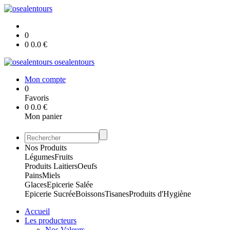
0
0
0.0
€
osealentours
Mon compte
0
Favoris
0
0.0
€
Mon panier
Nos Produits
Légumes
Fruits
Produits Laitiers
Oeufs
Pains
Miels
Glaces
Epicerie Salée
Epicerie Sucrée
Boissons
Tisanes
Produits d'Hygiène
Accueil
Les producteurs
Nos Valeurs