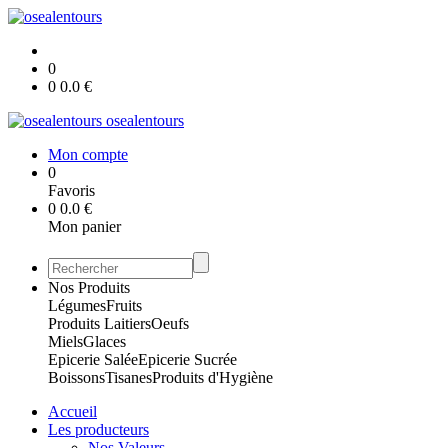
0
0
0.0
€
osealentours
Mon compte
0
Favoris
0
0.0
€
Mon panier
Nos Produits
Légumes
Fruits
Produits Laitiers
Oeufs
Miels
Glaces
Epicerie Salée
Epicerie Sucrée
Boissons
Tisanes
Produits d'Hygiène
Accueil
Les producteurs
Nos Valeurs