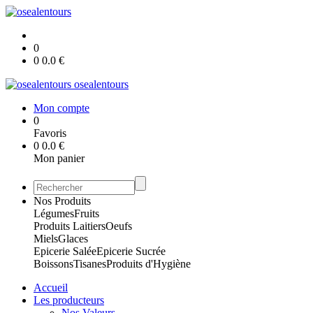
0
0
0.0
€
osealentours
Mon compte
0
Favoris
0
0.0
€
Mon panier
Nos Produits
Légumes
Fruits
Produits Laitiers
Oeufs
Miels
Glaces
Epicerie Salée
Epicerie Sucrée
Boissons
Tisanes
Produits d'Hygiène
Accueil
Les producteurs
Nos Valeurs