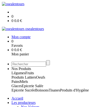
0
0
0.0
€
osealentours
Mon compte
0
Favoris
0
0.0
€
Mon panier
Nos Produits
Légumes
Fruits
Produits Laitiers
Oeufs
Pains
Miels
Glaces
Epicerie Salée
Epicerie Sucrée
Boissons
Tisanes
Produits d'Hygiène
Accueil
Les producteurs
Nos Valeurs