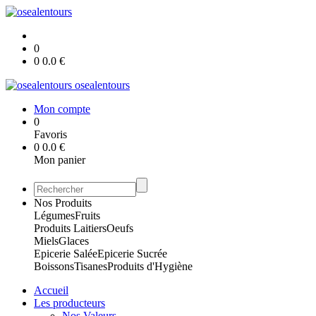
0
0
0.0
€
osealentours
Mon compte
0
Favoris
0
0.0
€
Mon panier
Nos Produits
Légumes
Fruits
Produits Laitiers
Oeufs
Miels
Glaces
Epicerie Salée
Epicerie Sucrée
Boissons
Tisanes
Produits d'Hygiène
Accueil
Les producteurs
Nos Valeurs