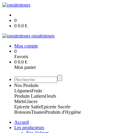
0
0
0.0
€
osealentours
Mon compte
0
Favoris
0
0.0
€
Mon panier
Nos Produits
Légumes
Fruits
Produits Laitiers
Oeufs
Miels
Glaces
Epicerie Salée
Epicerie Sucrée
Boissons
Tisanes
Produits d'Hygiène
Accueil
Les producteurs
Nos Valeurs