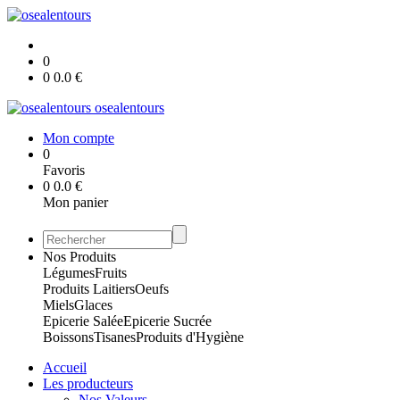
0
0
0.0
€
osealentours
Mon compte
0
Favoris
0
0.0
€
Mon panier
Nos Produits
Légumes
Fruits
Produits Laitiers
Oeufs
Miels
Glaces
Epicerie Salée
Epicerie Sucrée
Boissons
Tisanes
Produits d'Hygiène
Accueil
Les producteurs
Nos Valeurs